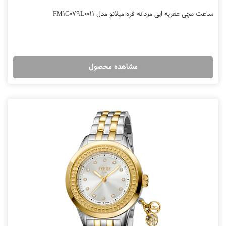
ساعت مچی عقربه ایی مردانه فره میلانو مدل FM1G079L0011
مشاهده محصول