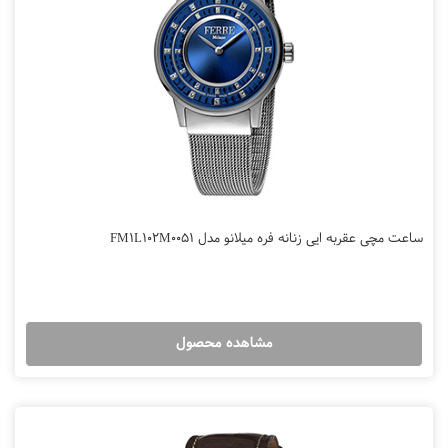
ساعت مچی عقربه ایی زنانه فره میلانو مدل FM1L102M0051
مشاهده محصول