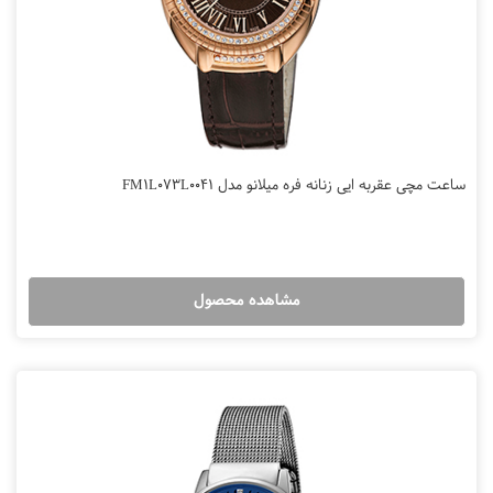
ساعت مچی عقربه ایی زنانه فره میلانو مدل FM1L073L0041
مشاهده محصول