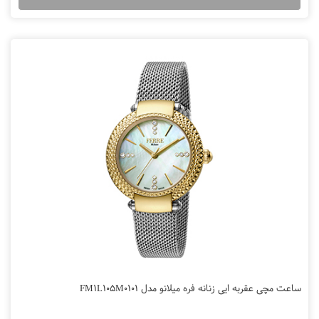
ساعت مچی عقربه ایی زنانه فره میلانو مدل FM1L105M0101