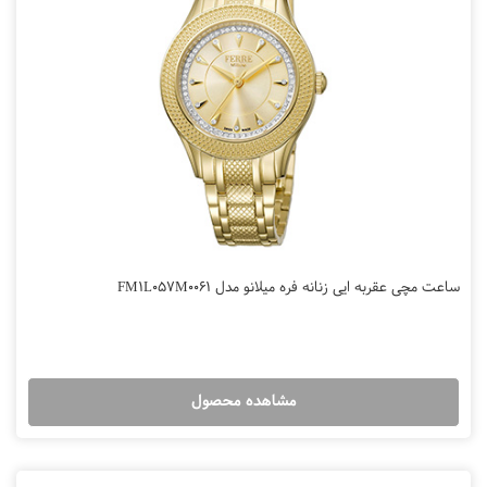
ساعت مچی عقربه ایی زنانه فره میلانو مدل FM1L057M0061
مشاهده محصول