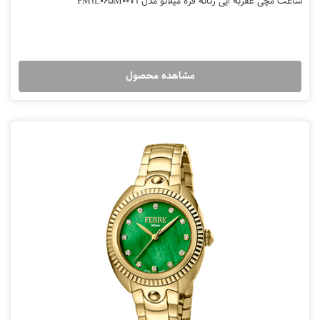
ساعت مچی عقربه ایی زنانه فره میلانو مدل FM1L065M0071
مشاهده محصول