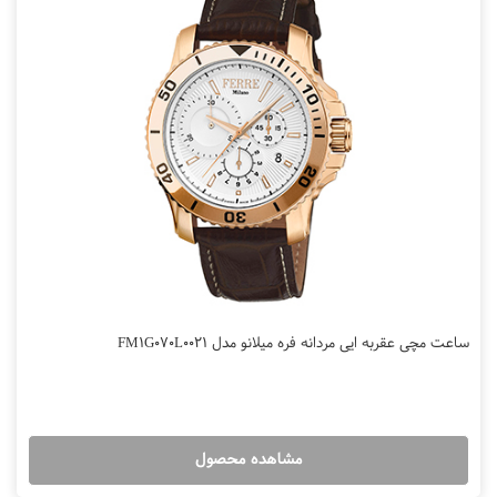
ساعت مچی عقربه ایی مردانه فره میلانو مدل FM1G070L0021
مشاهده محصول