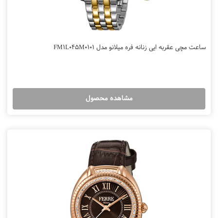
ساعت مچی عقربه ایی زنانه فره میلانو مدل FM1L045M0101
مشاهده محصول