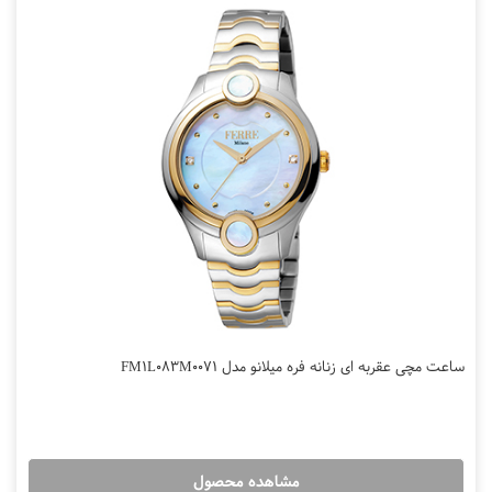
ساعت مچی عقربه ای زنانه فره میلانو مدل FM1L083M0071
مشاهده محصول