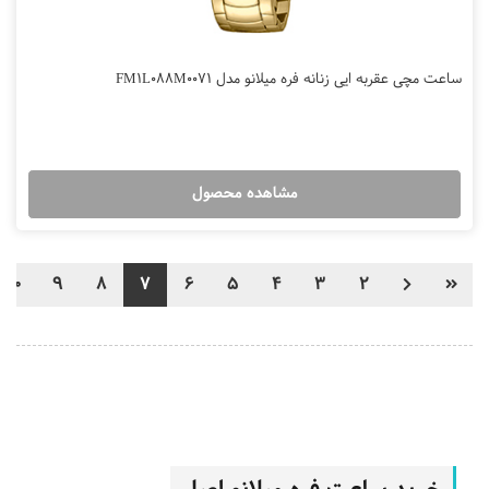
ساعت مچی عقربه ایی زنانه فره میلانو مدل FM1L088M0071
مشاهده محصول
10
9
8
7
6
5
4
3
2