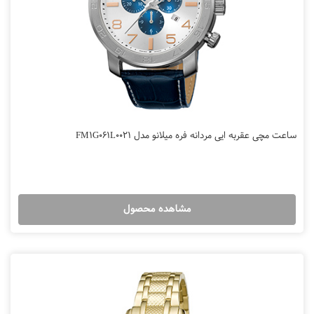
ساعت مچی عقربه ایی مردانه فره میلانو مدل FM1G061L0021
مشاهده محصول