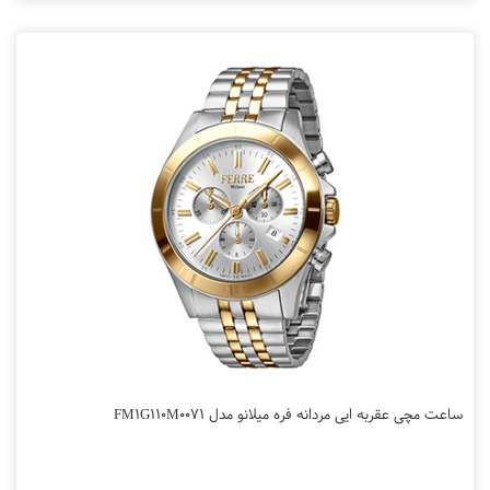
ساعت مچی عقربه ایی مردانه فره میلانو مدل FM1G110M0071