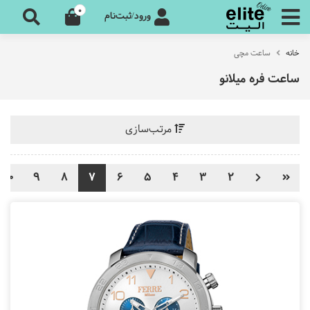
0
ورود/ثبت‌نام
خانه
ساعت مچی
ساعت فره میلانو
مرتب‌سازی
10
9
8
7
6
5
4
3
2