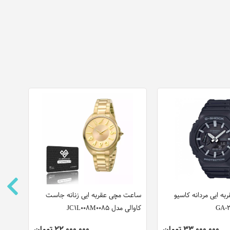
ه ایی مردانه کاسیو
ساعت مچی عقربه ایی زنانه جاست
ساعت
کاوالی مدل JC1L008M0085
مدل SSB430P1
33,000,000 تومان
22,000,000 تومان