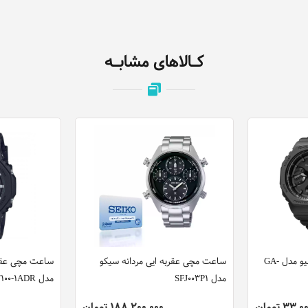
کـالاهای مشابـه
ساعت مچی دیجیتال کاسیو مدل GA-
ساعت مچی عقربه ایی مردانه سیکو
ساعت مچی عقرب
مدل SFJ003P1
مدل GA-2100-1ADR
33 تومان
188,200,000 تومان