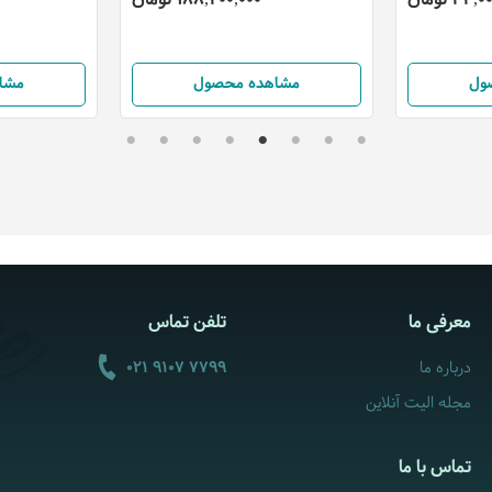
ول
مشاهده محصول
مشا
معرفی ما
تلفن تماس
درباره ما
021 9107 7799
مجله الیت آنلاین
تماس با ما