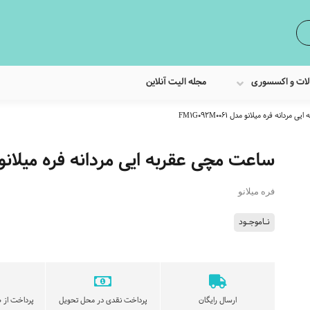
لات و اکسسوری
مجله الیت آنلاین
دانه فره میلانو مدل FM1G092M0061
ساعت مچی عقربه ایی مردانه فره میلانو مدل 2M0061
فره میلانو
نـاموجـود
ارسال رایگان
پرداخت نقدی در محل تحویل
پرداخت از ط