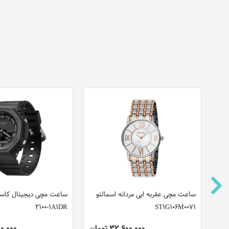
ت
ساعت مچی عقربه ایی مردانه اسمالتو
2100-1A1DR
ST1G106M0071
32,600,000 تومان
,000,000