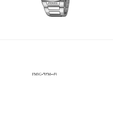
FM1G092M0061