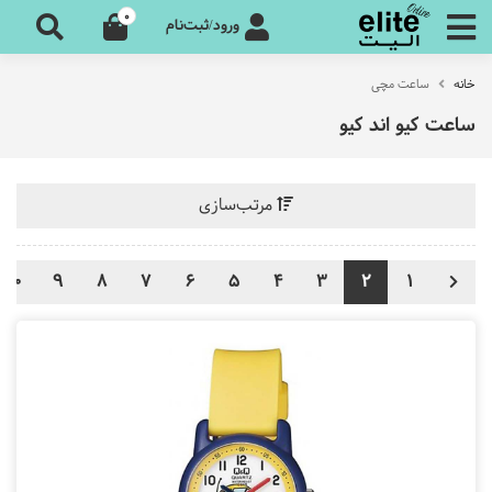
0
ورود/ثبت‌نام
خانه
ساعت مچی
ساعت کیو اند کیو
مرتب‌سازی
10
9
8
7
6
5
4
3
2
1