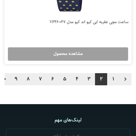
ساعت مچی عقربه ایی کیو اند کیو مدل VP46-047
مشاهده محصول
10
9
8
7
6
5
4
3
2
1
لینک‌های مهم