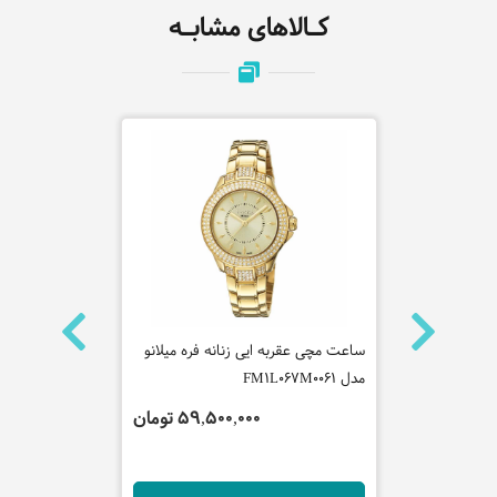
کـالاهای مشابـه
ه روشاس
ساعت مچی عقربه ایی زنانه فره میلانو
ساعت مچی عق
مدل FM1L067M0061
P2L008M0101
 تومان
59,500,000 تومان