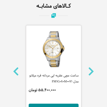
کـالاهای مشابـه
نه جاست
ساعت مچی عقربه ایی مردانه فره میلانو
ساعت مچی عق
مدل FM1G080M0071
کاوالی مدل JC1G216M0085
 تومان
55,400,000 تومان