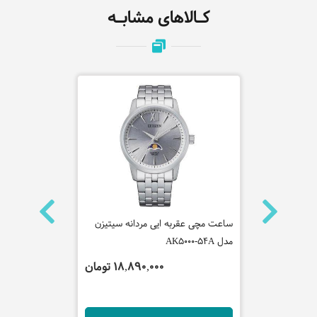
کـالاهای مشابـه
فره میلانو
ساعت مچی عقربه ایی مردانه سیتیزن
ساعت مچی عقر
مدل AK5000-54A
هیلفیگر مدل 791890
تومان
18,890,000 تومان