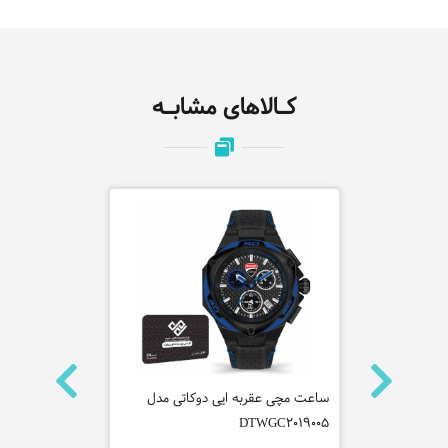
کـالاهای مشابـه
ی مدل
ساعت مچی عقربه ایی دوکاتی مدل
ساعت مچی عق
DTWGC2019005
کاوالی مدل JC1G155L0035