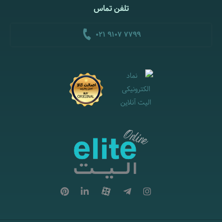
تلفن تماس
021 9107 7799