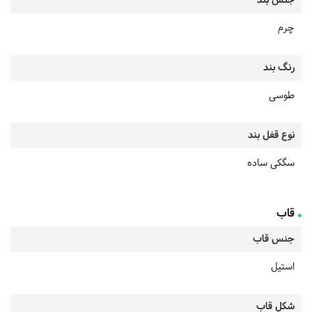
جنس بند
چرم
رنگ بند
طوسی
نوع قفل بند
سگکی ساده
قاب
جنس قاب
استیل
شکل قاب