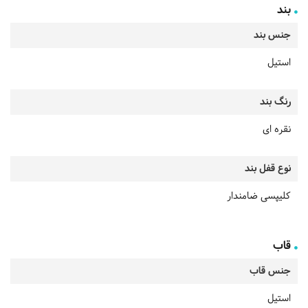
بند
جنس بند
استیل
رنگ بند
نقره ای
نوع قفل بند
کلیپسی ضامندار
قاب
جنس قاب
استیل