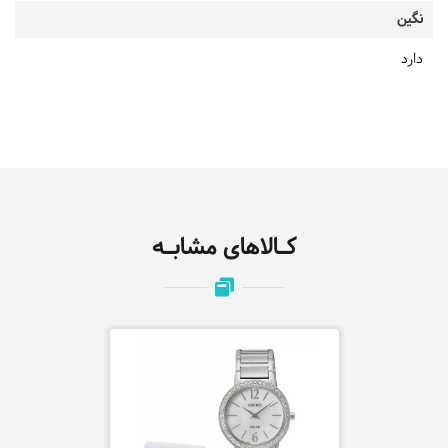
نگین
دارد
کـالاهای مشابـه