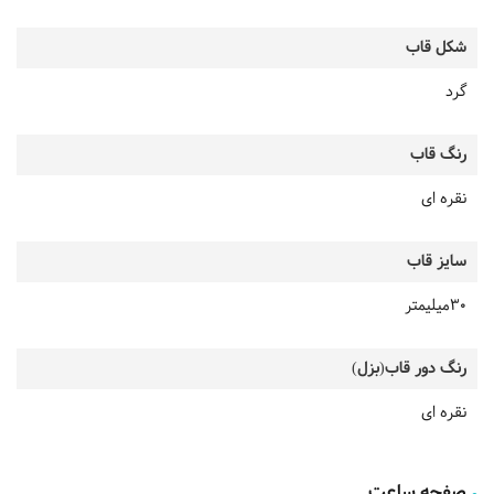
شکل قاب
گرد
رنگ قاب
نقره ای
سایز قاب
30میلیمتر
رنگ دور قاب(بزل)
نقره ای
صفحه ساعت