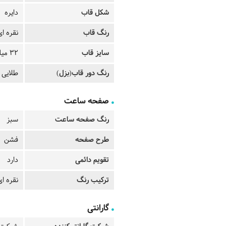
شکل قاب
دایره
رنگ قاب
نقره ای
سایز قاب
32 میلیمتر
رنگ دور قاب(بزل)
طلایی ن
صفحه ساعت
رنگ صفحه ساعت
سبز
طرح صفحه
فشن
تقویم دائمی
دارد
ترکیب رنگ
نقره ای
گارانتی