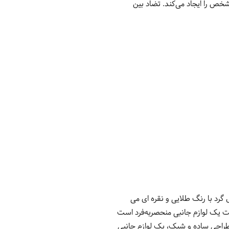
 را ایجاد می‌کند. تضاد بین
یل گرد با رنگ طلایی و نقره ای می
ن ساعت یک لوازم جانبی منحصربه‌فرد است
 هر رویداد و فعالیت روزمره همراهی می‌کند. به طور خلاصه، مدل ساعت اسپریت ES1L347M0105 با طراحی ساده و شیک، یک لوازم جانبی