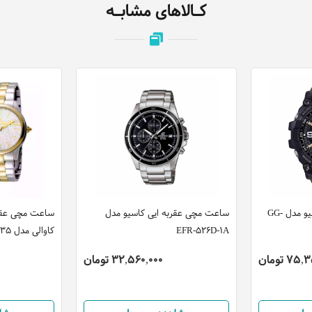
کـالاهای مشابـه
ساعت مچی دیجیتال کاسیو مدل GG-
ساعت مچی عقربه ایی کاسیو مدل
ساعت مچی عقرب
EFR-526D-1A
کاوالی مدل JC1L006M0135
7 تومان
32,560,000 تومان