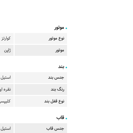
موتور
نوع موتور
کوارتز
موتور
ژاپن
بند
جنس بند
استیل
رنگ بند
نقره ای
نوع قفل بند
کلیپسی
قاب
جنس قاب
استیل