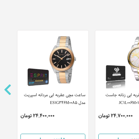
ه ایی زنانه جاست
ساعت مچی عقربه ایی مردانه اسپریت
ساعت
مدل ES1G346M0085
(CN)
24,700,000 تومان
24,400,000 تومان