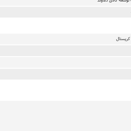
وسعه کالای دماوند
 کریستال