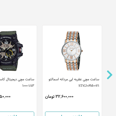
ت
ساعت مچی عقربه ایی مردانه اسمالتو
1000-1A3
ST1G106M0071
32,600,000 تومان
5,350,000