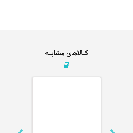
کـالاهای مشابـه