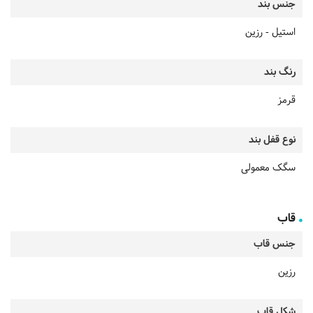
جنس بند
استیل - رزین
رنگ بند
قرمز
نوع قفل بند
سگک معمولی
قاب
جنس قاب
رزین
شکل قاب