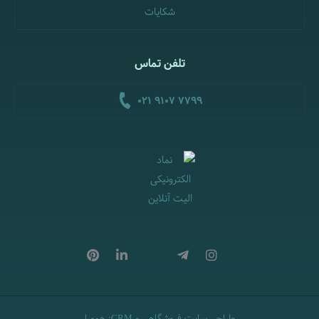
شکایات
تلفن تماس
021 9107 7799
CRM