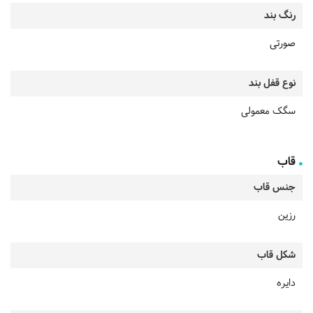
رنگ بند
صورتی
نوع قفل بند
سگک معمولی
قاب
جنس قاب
رزین
شکل قاب
دایره