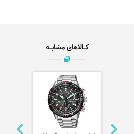
کـالاهای مشابـه