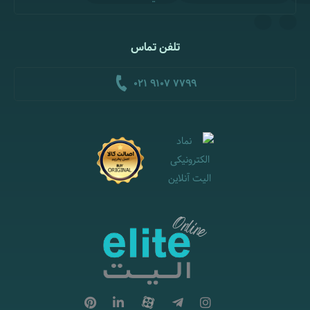
تلفن تماس
021 9107 7799