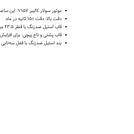
موتور سولار کالیبر V157:
این ساعت با
دقت بالا:
دقت ±۱۵ ثانیه در ماه.
قاب استیل ضدزنگ با قطر ۴۳.۵ میلی‌متر و ضخامت ۱۱.۶ میلی‌متر:
قاب پشتی و تاج پیچی:
برای افزایش
بند استیل ضدزنگ با قفل سه‌تایی 