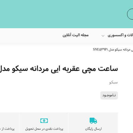
لات و اکسسوری
مجله الیت آنلاین
نه سیکو مدل SNE549P1
ساعت مچی عقربه ایی مردانه سیکو مدل NE549P1
سیکو
نـاموجـود
ارسال رایگان
پرداخت نقدی در محل تحویل
پرداخت از ط