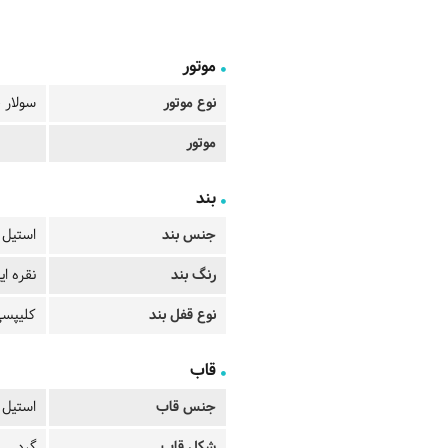
موتور
نوع موتور
سولار 
موتور
بند
جنس بند
استیل
رنگ بند
نقره ای
نوع قفل بند
کلیپسی
قاب
جنس قاب
استیل
شکل قاب
گرد