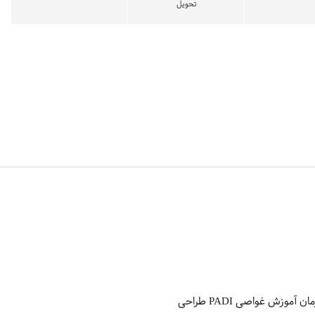
تحویل
ساعت Seiko Prospex Solar PADI SNE549P1 یکی از مدل‌های ویژه‌ی مجموعه‌ی Prospex است که با همکاری سازمان آموزش غواصی PADI طراحی