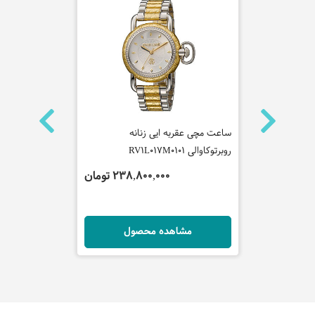
ساعت مچی عقربه ایی زنانه
ساعت مچی عقر
روبرتوکاوالی RV1L017M0101
روبرتوکاوالی مدل M0131
تومان
238,800,000 تومان
ل
مشاهده محصول
مش