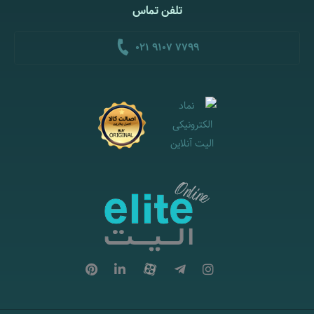
تلفن تماس
021 9107 7799