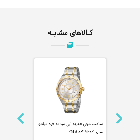
کـالاهای مشابـه
ه سیتیزن
ساعت مچی عقربه ایی مردانه فره میلانو
مدل FM1G062M0061
00SKL-7ADR