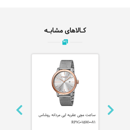
کـالاهای مشابـه
ساعت مچی عقربه ایی مردانه لاگوست
ساعت مچی عقربه ایی مر
مدل 2011312
RP1G015M0081