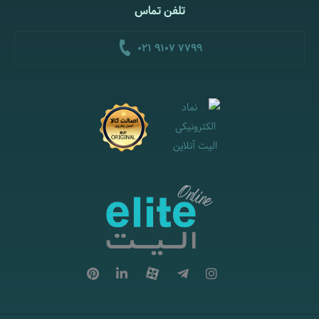
تلفن تماس
021 9107 7799