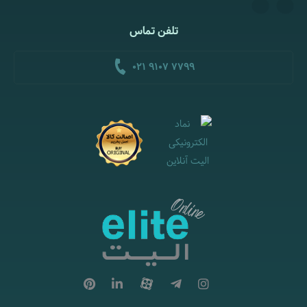
تلفن تماس
021 9107 7799