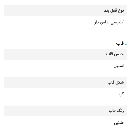
نوع قفل بند
کلیپسی ضامن دار
قاب
جنس قاب
استیل
شکل قاب
گرد
رنگ قاب
طلایی