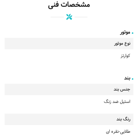
مشخصات فنی
موتور
نوع موتور
کوارتز
بند
جنس بند
استیل ضد زنگ
رنگ بند
طلایی-نقره ای