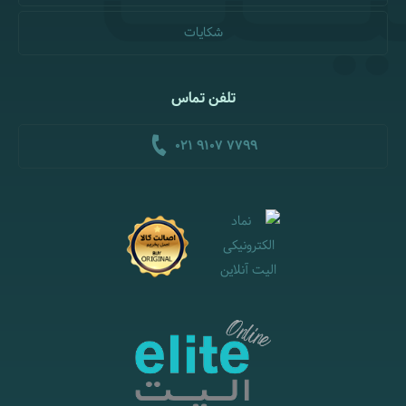
شکایات
تلفن تماس
021 9107 7799