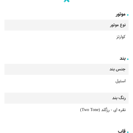
موتور
نوع موتور
کوارتز
بند
جنس بند
استیل
رنگ بند
نقره ای - رزگلد (Two Tone)
قاب