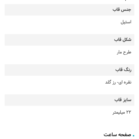
جنس قاب
استیل
شکل قاب
طرح مار
رنگ قاب
نقره ای- رز گلد
سایز قاب
22 میلیمتر
صفحه ساعت