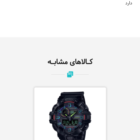
دارد
کـالاهای مشابـه