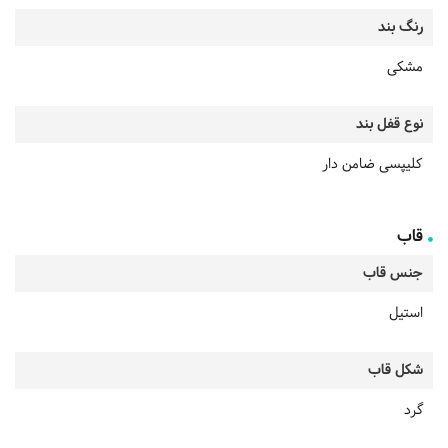
رنگ بند
مشکی
نوع قفل بند
کلیپسی ضامن دار
قاب
جنس قاب
استیل
شکل قاب
گرد