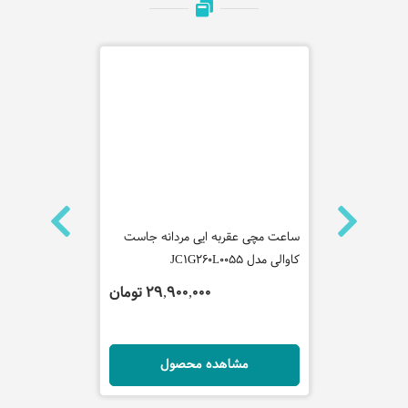
 سیکو مدل
ساعت مچی عقربه ایی مردانه جاست
ساعت مچی عقر
کاوالی مدل JC1G260L0055
مدل JY8033-51E
 تومان
29,900,000 تومان
ل
مشاهده محصول
مش