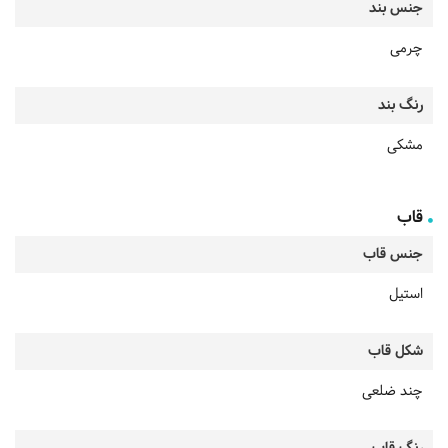
جنس بند
چرمی
رنگ بند
مشکی
قاب
جنس قاب
استیل
شکل قاب
چند ضلعی