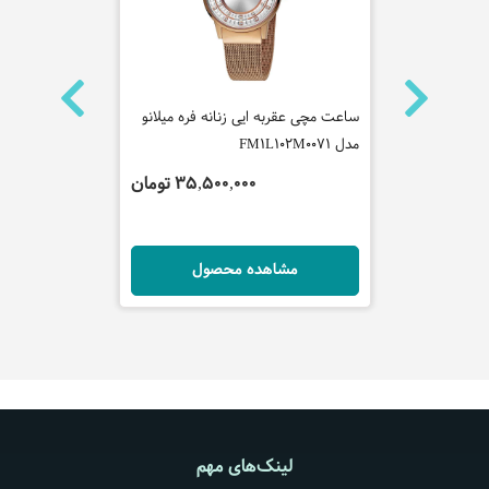
ه روشاس
ساعت مچی عقربه ایی زنانه فره میلانو
مدل FM1L102M0071
-30DB-1ADF
 تومان
35,500,000 تومان
ل
مشاهده محصول
مش
لینک‌های مهم