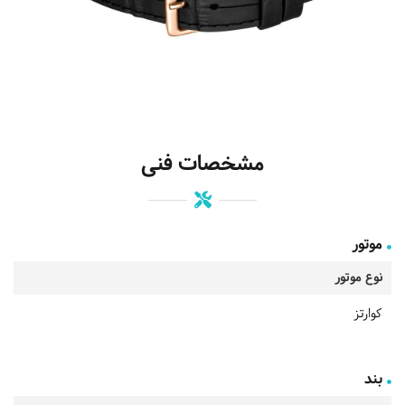
مشخصات فنی
موتور
نوع موتور
کوارتز
بند