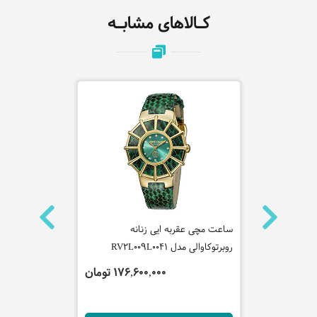
کـالاهای مشابـه
ه روشاس
ساعت مچی عقربه ایی زنانه
ساعت مچی عق
روبرتوکاوالی مدل RV2L009L0041
مدل 2001316
 تومان
176,600,000 تومان