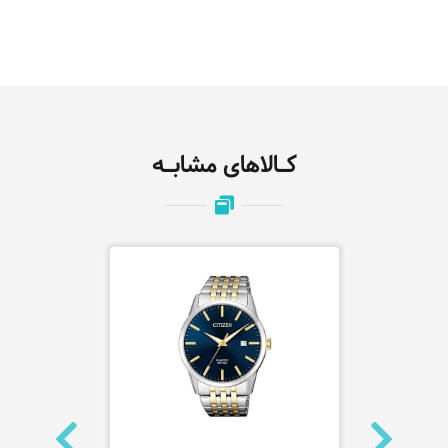
کـالاهای مشابـه