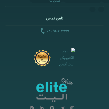
شکایات
تلفن تماس
021 9107 7799