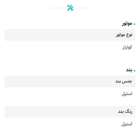
موتور
نوع موتور
کوارتز
بند
جنس بند
استیل
رنگ بند
استیل