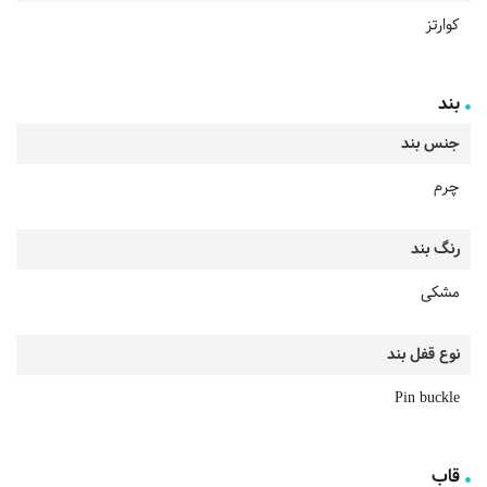
کوارتز
بند
جنس بند
چرم
رنگ بند
مشکی
نوع قفل بند
Pin buckle
قاب