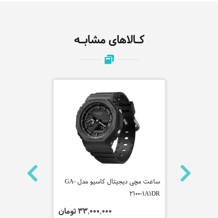
کـالاهای مشابـه
ه سیکو
ساعت مچی دیجیتال کاسیو مدل GA-
ساعت مچی عقر
SUP467P1
2100-1A1DR
 تومان
33,000,000 تومان