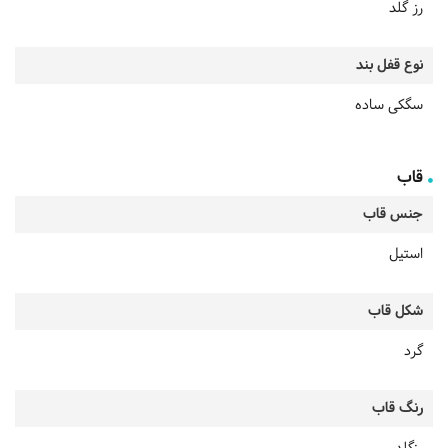
رز گلد
نوع قفل بند
سگکی ساده
قاب
جنس قاب
استیل
شکل قاب
گرد
رنگ قاب