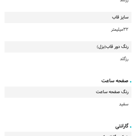
رزگلد
سایز قاب
32میلیمتر
رنگ دور قاب(بزل)
رزگلد
صفحه ساعت
رنگ صفحه ساعت
سفید
گارانتی