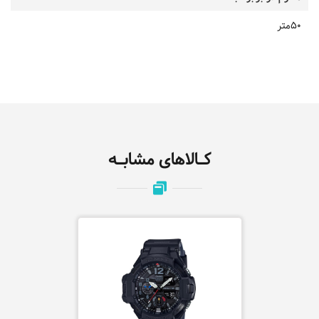
50متر
کـالاهای مشابـه