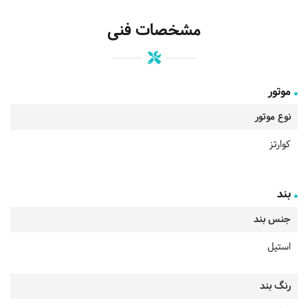
مشخصات فنی
موتور
نوع موتور
کوارتز
بند
جنس بند
استیل
رنگ بند