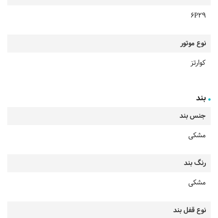
6P29
نوع موتور
کوارتز
بند
جنس بند
مشکی
رنگ بند
مشکی
نوع قفل بند