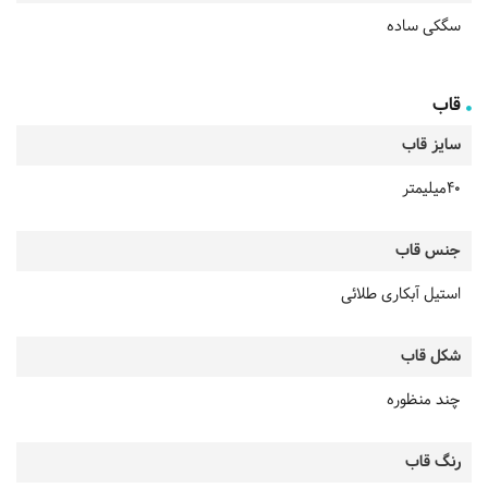
سگکی ساده
قاب
سایز قاب
40میلیمتر
جنس قاب
استیل آبکاری طلائی
شکل قاب
چند منظوره
رنگ قاب