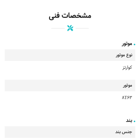
مشخصات فنی
موتور
نوع موتور
کوارتز
موتور
8T63
بند
جنس بند