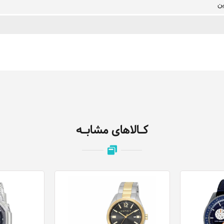
ین
کـالاهای مشابـه