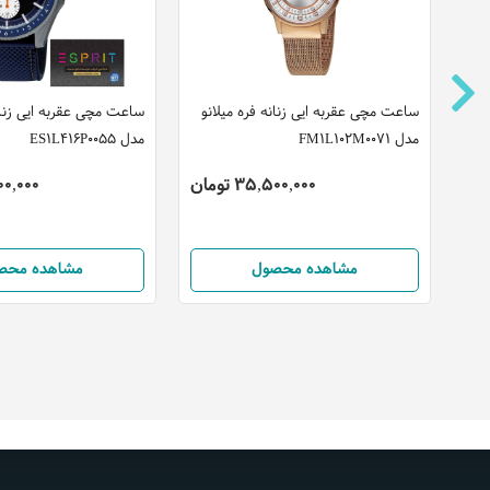
انو
ساعت مچی عقربه ایی زنانه فره میلانو
ساعت مچی عقربه ایی زنا
مدل FM1L102M0071
مدل ES1L416P0055
35,500,000 تومان
,800,000
مشاهده محصول
مشاهده محص