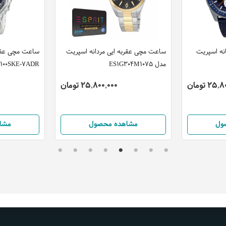
نه اسپریت
ساعت مچی عقربه ایی مردانه اسپریت
مدل ES1G304M1075
2100SKE-7ADR
25 تومان
25,800,000 تومان
ول
مشاهده محصول
مشا