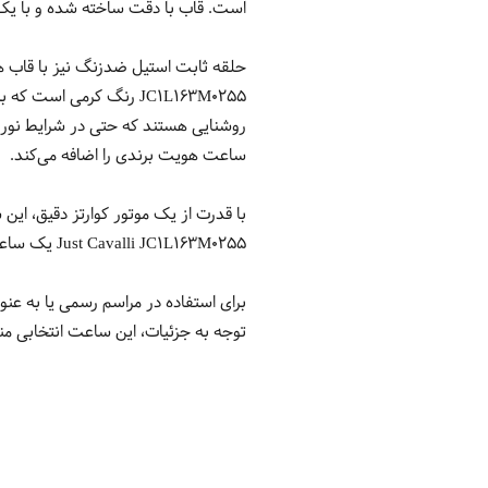
است. قاب با دقت ساخته شده و با یک
حلقه ثابت استیل ضدزنگ نیز با قاب 
JC1L163M0255 رنگ کرمی 
ساعت هویت برندی را اضافه می‌کند.
با قدرت از یک موتور کوارتز دقیق، این
Just Cavalli JC1L163M0255 یک ساعت چند منظوره و مد روز است که به طور آسان سبک و عملکرد را ترکیب می‌کند.
برای استفاده در مراسم رسمی یا به عن
توجه به جزئیات، این ساعت انتخابی 