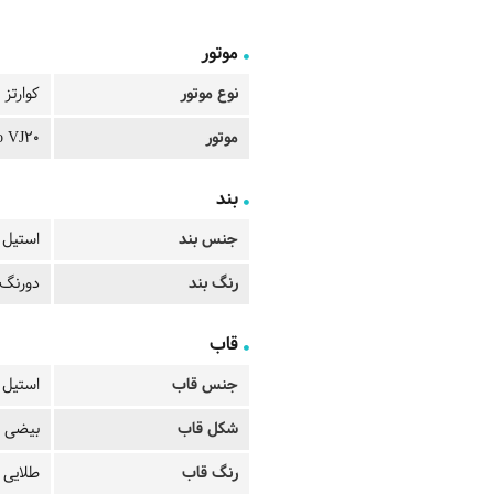
موتور
نوع موتور
کوارتز
موتور
o VJ20
بند
جنس بند
استیل
رنگ بند
دورنگ 
قاب
جنس قاب
استیل
شکل قاب
بیضی
رنگ قاب
طلایی