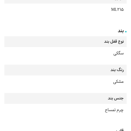
ML215
بند
نوع قفل بند
سگکی
رنگ بند
مشکی
جنس بند
چرم تمساح