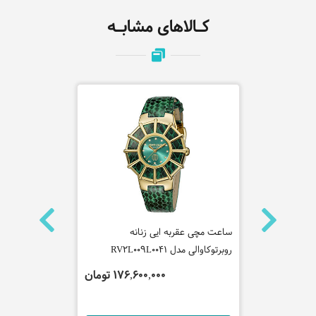
کـالاهای مشابـه
ساعت مچی عقربه ایی زنانه
ساعت مچی عقر
روبرتوکاوالی مدل RV2L009L0041
روبرتوکاوالی مدل M0121
تومان
176,600,000 تومان