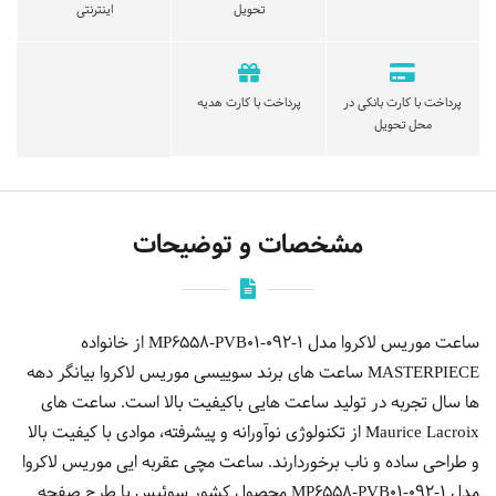
تحویل
اینترنتی
پرداخت با کارت بانکی در
پرداخت با کارت هدیه
محل تحویل
مشخصات و توضیحات
ساعت موریس لاکروا مدل MP6558-PVB01-092-1 از خانواده
MASTERPIECE ساعت های برند سوییسی موریس لاکروا بیانگر دهه
ها سال تجربه در تولید ساعت هایی باکیفیت بالا است. ساعت های
Maurice Lacroix از تکنولوژی نوآورانه و پیشرفته، موادی با کیفیت بالا
و طراحی ساده و ناب برخوردارند. ساعت مچی عقربه ایی موریس لاكروا
مدل MP6558-PVB01-092-1 محصول کشور سوئیس با طرح صفحه