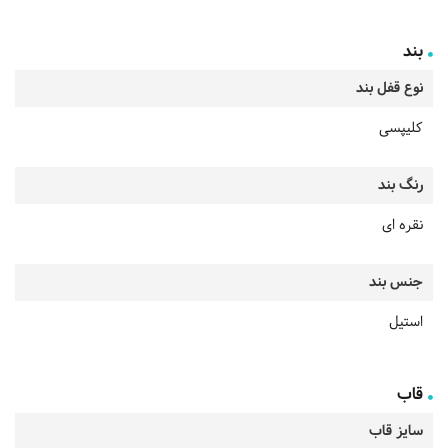
بند
نوع قفل بند
کلیپسی
رنگ بند
نقره ای
جنس بند
استیل
قاب
سایز قاب