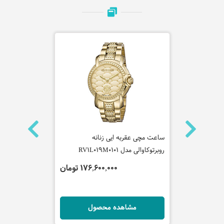
ساعت مچی عقربه ایی زنانه
ساعت مچی عقر
روبرتوکاوالی مدل RV1L019M0101
کاوالی مدل RV1L166M0081
 تومان
176,600,000 تومان
ل
مشاهده محصول
مش