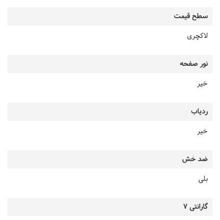
سطح قیمت
لاکچری
نور صفحه
خیر
ردیاب
خیر
ضد خش
بلی
گارانتی 7