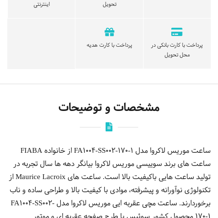
تحویل
اینترنتی
پرداخت با کارت بانکی در
پرداخت با کارت هدیه
محل تحویل
مشخصات و توضیحات
ساعت موریس لاکروا مدل FA1004-SS002-170-1 از خانواده FIABA
ساعت های برند سوییسی موریس لاکروا بیانگر دهه ها سال تجربه در
تولید ساعت هایی باکیفیت بالا است. ساعت های Maurice Lacroix از
تکنولوژی نوآورانه و پیشرفته، موادی با کیفیت بالا و طراحی ساده و ناب
برخوردارند. ساعت مچی عقربه ایی موریس لاكروا مدل FA1004-SS002-
170-1 محصول کشور سوئیس با طرح صفحه عقربه ای و موتور