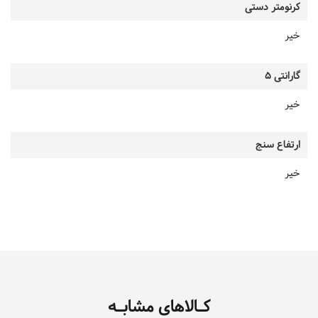
کرنومتر دستی
خیر
گارانتی 5
خیر
ارتفاع سنج
خیر
کـالاهای مشابـه