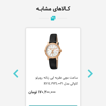
کـالاهای مشابـه
ساعت مچی عقربه ایی زنانه روبرتو
ساعت مچی عقر
کاوالی مدل RV1L193L0031
روبرتوکاوالی مدل M0131
تومان
170,200,000 تومان