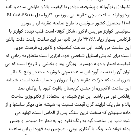
تکنولوژی نوآورانه و پیشرفته، موادی با کیفیت بالا و طراحی ساده و ناب
برخوردارند. ساعت مچی عقربه ایی موریس لاكروا مدل EL1108-SS001-
110-1 محصول کشور سوئیس با طرح صفحه عقربه ای و موتور
سوئیسی کوارتز موریس لاکروا، شکل گرفته است.قلب تپنده کوارتز با
فرکانس بسیار زیاد 32768 بار در ثانیه در این ساعت باعث دقت بالای
این ساعت می باشد. این ساعت کلاسیک و لاکچری، فرصت خوبی
است برای نمایش استایل شخصی خود، ابزاری است متعلق به زمانی که
کیفیت، اعتبار و دوام مهمترین ویژگی بود و بخشی از تاریخ است که می
توان آن را بدست آورد.این ساعت مچی خوش دست در واقع یک اثر
هنری است که حرکت عقربه های آن روان و حساب شده است. شیشه
این ساعت لاکچری، از جنس کریستال یاقوت کبود با روکش ضد
رفلکس نور می باشد. این نوع شیشه با استفاده از تکنولوژی ساخت
بالا و طی یک فرایند گران قیمت نسبت به شیشه های دیگر ساعتها و از
ماده سیلیکن که سخت ترین سنگ پس از الماس است، تولید می
شود.قاب این ساعت گرد به رنگ نقره ای، به قطر 40 میلیمتر و جنس
بدنه فولاد ضد زنگ با آبکاری یونی ، همچنین بند قهوه ای این ساعت