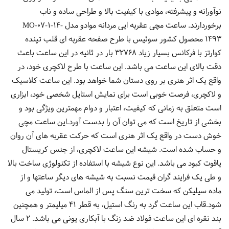
نوآورانه و پیشرفته، موادی با کیفیت بالا و طراحی ساده و ناب
برخوردارند. ساعت مچی عقربه ایی مردانه موادو مدل MO-07-1-14-
1493 محصول کشور سوئیس با طرح صفحه عقربه ای قلب تپنده
کوارتز با فرکانس بسیار زیاد 32768 بار در ثانیه در این ساعت باعث
دقت بالای این ساعت می باشد. این ساعت با طرح لاکچری خود، در
واقع یک اثر هنری بر روی دستان شما خواهد بود. این ساعت کلاسیک
و لاکچری، فرصت خوبی است برای نمایش استایل شخصی خود، ابزاری
است متعلق به زمانی که کیفیت، اعتبار و دوام مهمترین ویژگی بود و
بخشی از تاریخ است که می توان آن را بدست آورد.این ساعت مچی
خوش دست در واقع یک اثر هنری است که حرکت عقربه های آن روان
و حساب شده است. شیشه این ساعت لاکچری، از جنس کریستال
یاقوت کبود می باشد. این نوع شیشه با استفاده از تکنولوژی ساخت بالا
و طی یک فرایند گران قیمت نسبت به شیشه های دیگر ساعتها و از
ماده سیلیکن که سخت ترین سنگ پس از الماس است، تولید می
شود.قاب این ساعت گرد به رنگ استیل، به قطر 41 میلیمتر و همچنین
بند نقره ای این ساعت فولاد ضد زنگ با آبکاری یونی می باشد. 2 سال