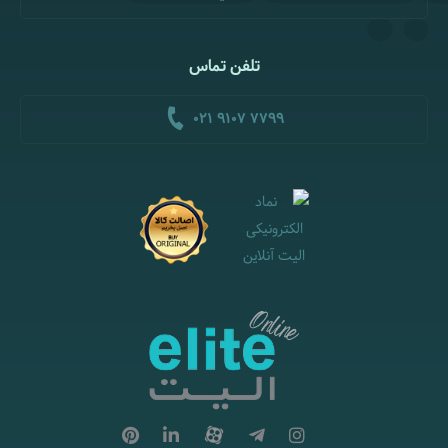
تلفن تماس
021 9107 7799