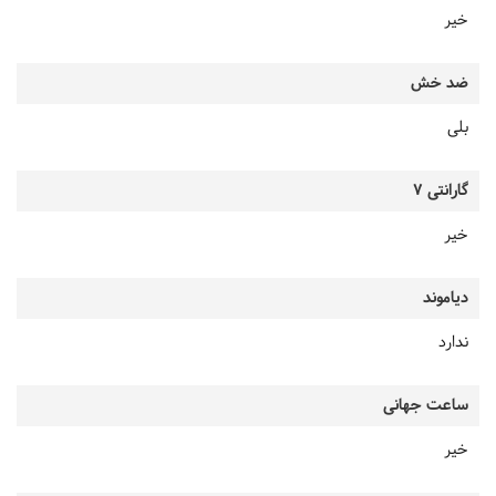
خیر
ضد خش
بلی
گارانتی 7
خیر
دیاموند
ندارد
ساعت جهانی
خیر