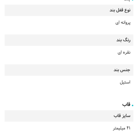
نوع قفل بند
پروانه ای
رنگ بند
نقره ای
جنس بند
استیل
قاب
سایز قاب
41 میلیمتر