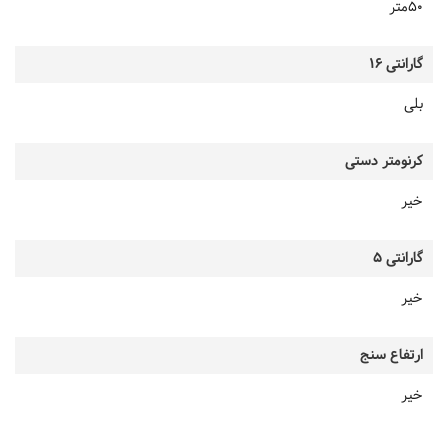
50متر
گارانتی 16
بلی
کرنومتر دستی
خیر
گارانتی 5
خیر
ارتفاع سنج
خیر