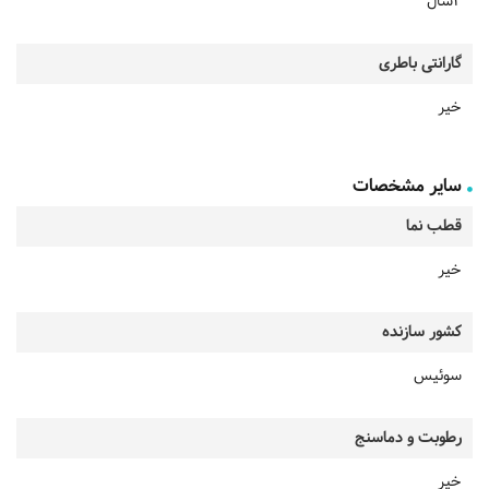
2سال
گارانتی باطری
خیر
سایر مشخصات
قطب نما
خیر
کشور سازنده
سوئیس
رطوبت و دماسنج
خیر