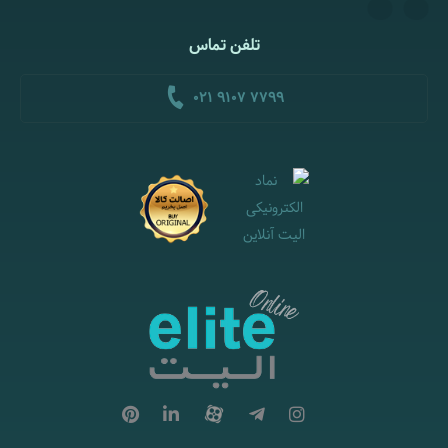
تلفن تماس
021 9107 7799