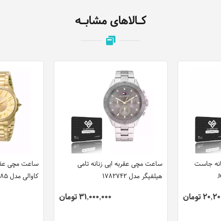
کـالاهای مشابـه
انه جاست
ساعت مچی عقربه ایی زنانه تامی
ساعت مچی عقرب
هیلفیگر مدل 1782742
کاوالی مدل JC1L008M0085
20 تومان
31,000,000 تومان