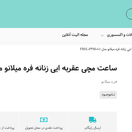
لات و اکسسوری
مجله الیت آنلاین
ه فره میلانو مدل FM1L044M0101
ساعت مچی عقربه ایی زنانه فره میلانو مدل 044M0101
فره میلانو
نـاموجـود
ارسال رایگان
پرداخت نقدی در محل تحویل
پرداخت از ط