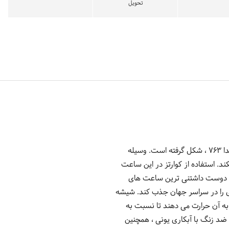
تحویل
ساعت مچی عقربه ای زنانه FM1L044M0101 فره میلانو محصول کشور سوئیس با طرح صفحه عقربه ای و موتور روندا 763 ، شکل گرفته است. وسیله
د. استفاده از کوارتز در این ساعت
از دوست داشتنی ترین ساعت های
ری را در سراسر جهان جذب کند. شیشه
ه آن حرارت می دهند تا نسبت به
ت گرد به رنگ نقره ای، به قطر 34 میلیمتر و جنس فولاد ضد زنگ با آبکاری یونی ، همچنین