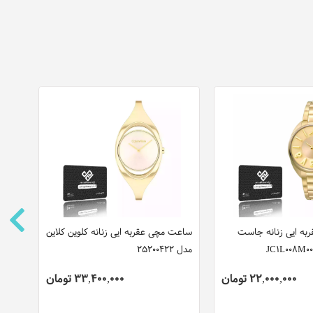
ه ایی زنانه جاست
ساعت مچی عقربه ایی زنانه کلوین کلاین
ساعت
مدل 25200422
مدل SUR558P1
22,000,000 تومان
33,400,000 تومان