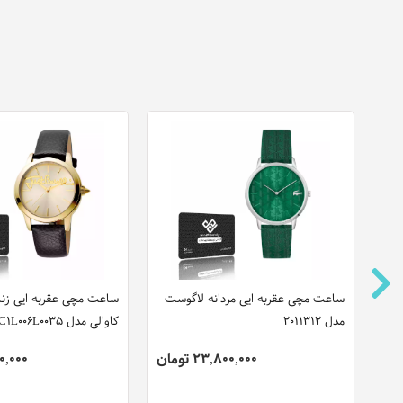
ساعت مچی عقربه ایی مردانه لاگوست
ساعت مچی عقربه ایی زن
مدل 2011312
کاوالی مدل JC1L006L0035
23,800,000 تومان
,200,000