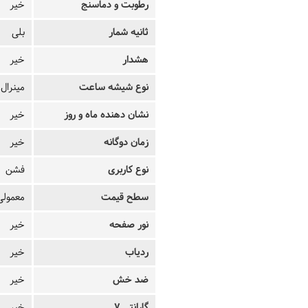
رطوبت و دماسنج
خیر
ثانیه شمار
بلی
هشدار
خیر
نوع شیشه ساعت
مینرال
نشان دهنده ماه و روز
خیر
زمان دوگانه
خیر
نوع کاربری
فشن
سطح قیمت
معمولی
نور صفحه
خیر
ردیاب
خیر
ضد خش
خیر
گارانتی 7
خیر