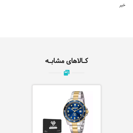
خیر
کـالاهای مشابـه