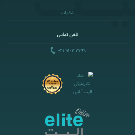
شکایات
تلفن تماس
021 9107 7799