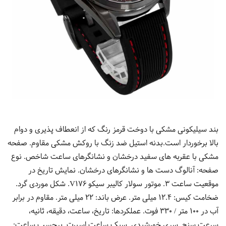
بند سیلیکونی مشکی با دوخت قرمز رنگ که از انعطاف پذیری و دوام
بالا برخوردار است.بدنه استیل ضد زنگ با روکش مشکی مقاوم. صفحه
مشکی با عقربه های سفید درخشان و نشانگرهای ساعت شاخص. نوع
صفحه: آنالوگ دست ها و نشانگرهای درخشان. نمایش تاریخ در
موقعیت ساعت 3. موتور سولار کالیبر سیکو V176. شکل موردی گرد.
ضخامت کیس: 12.4 میلی متر. عرض باند: 22 میلی متر. مقاوم در برابر
آب در 100 متر / 330 فوت. عملکردها: تاریخ، ساعت، دقیقه، ثانیه،
سرعت سنج. سری خورشیدی. سبک ساعت اسپرت. برچسب ساعت: