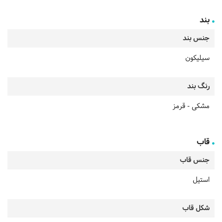
بند
جنس بند
سیلیکون
رنگ بند
مشکی - قرمز
قاب
جنس قاب
استیل
شکل قاب