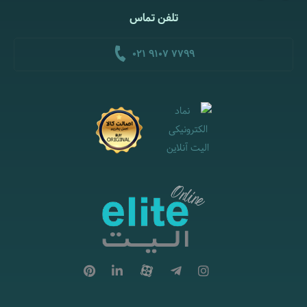
تلفن تماس
021 9107 7799