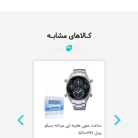
کـالاهای مشابـه
ه سیکو
ساعت مچی عقربه ایی مردانه سیکو
ساعت مچی عقر
مدل SFJ003P1
مدل JY8078-01L