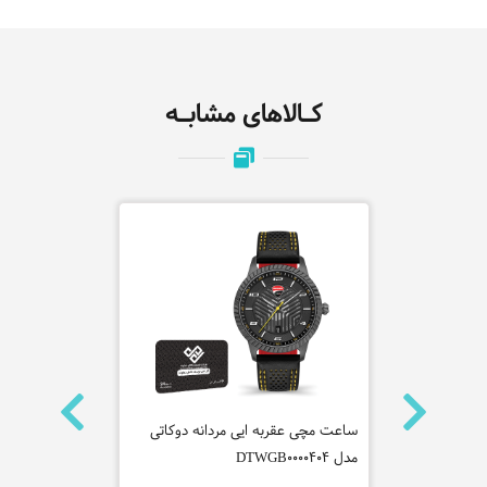
کـالاهای مشابـه
ه جاست
ساعت مچی عقربه ایی مردانه دوکاتی
ساعت مچی عقر
مدل DTWGB0000404
مدل 25200422