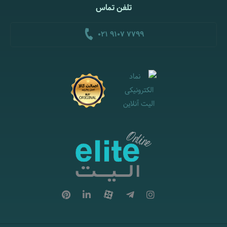
تلفن تماس
021 9107 7799