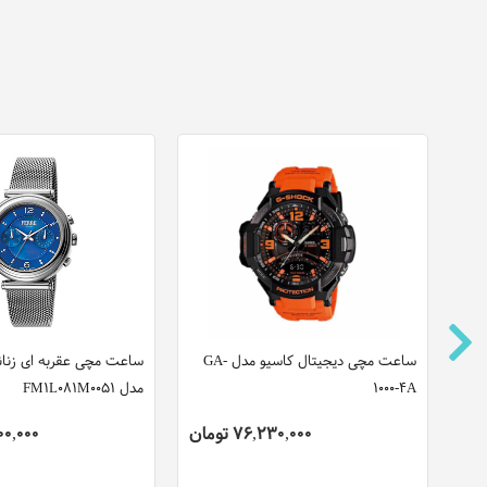
ساعت مچی دیجیتال کاسیو مدل GA-
ساعت مچی عقربه ای زنانه 
1000-4A
مدل FM1L081M0051
76,230,000 تومان
,500,000