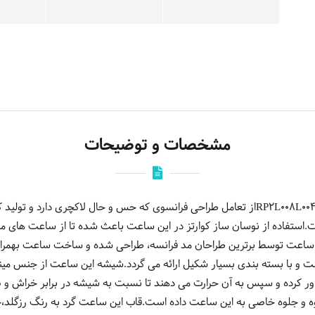
مشخصات و توضیحات
ساعت مچی عقربه ایی زنانه روشاس RP2L008L0041از تعامل طراحی فرانسوی که حس و حال لاک
7 ، شکل گرفته است.استفاده از نوسان ساز کوارتز در این ساعت باعث شده تا از ساعت ه
ساعت توسط برترین طراحان مد فرانسه، طراحی شده و ساخت ساعت بهمراه م
و با بسته بندی بسیار شکیل ارائه می گردد.شیشه این ساعت از جنس مینرا
 و جلوه خاصی به این ساعت داده است.قاب این ساعت گرد به رنگ رزگلد،ج