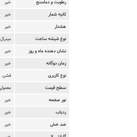
رطوبت و دماسنج
خیر
ثانیه شمار
خیر
هشدار
خیر
نوع شیشه ساعت
مینرال
نشان دهنده ماه و روز
خیر
زمان دوگانه
خیر
نوع کاربری
فشن
سطح قیمت
معمولی
نور صفحه
خیر
ردیاب
خیر
ضد خش
خیر
گارانتی 7
خیر