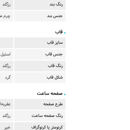
رنگ بند
رزگلد
جنس بند
چرم طب
قاب
سایز قاب
جنس قاب
استیل
رنگ قاب
رزگلد
شکل قاب
گرد
صفحه ساعت
طرح صفحه
عقربه‌ا
رنگ صفحه ساعت
رزگلد
کرنومتر یا کرنوگراف
خیر