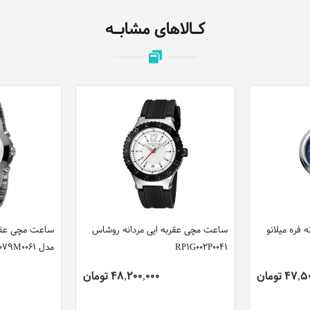
کـالاهای مشابـه
فره میلانو
ساعت مچی عقربه ایی مردانه روشاس
ساعت مچی عقربه
RP1G002P0041
مدل FM1G079M0061
47 تومان
48,200,000 تومان