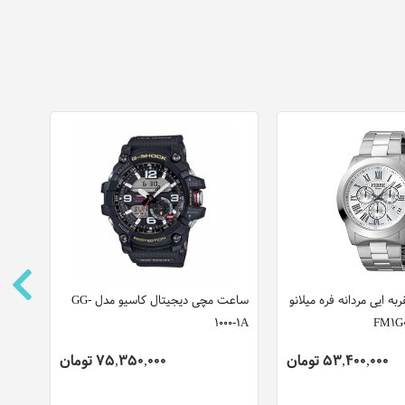
 ایی مردانه فره میلانو
ساعت مچی دیجیتال کاسیو مدل GG-
ساعت
1000-1A
کاوالی مد
53,400,000 تومان
75,350,000 تومان