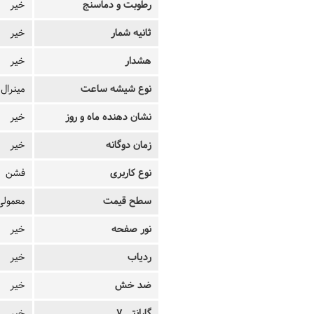
رطوبت و دماسنج
خیر
ثانیه شمار
خیر
هشدار
خیر
نوع شیشه ساعت
مینرال
نشان دهنده ماه و روز
خیر
زمان دوگانه
خیر
نوع کاربری
فشن
سطح قیمت
معمولی
نور صفحه
خیر
ردیاب
خیر
ضد خش
خیر
گارانتی 7
خیر