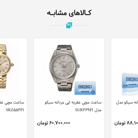
کـالاهای مشابـه
اعت مچی عقربه ایی زنانه سیکو مدل
ساعت مچی عقربه ایی مردانه سیکو
SRZ546P
مدل SUR369P1
88,100,000 تومان
60,700,000 تومان