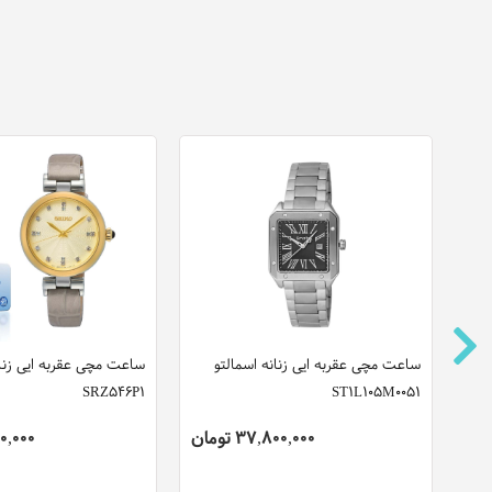
قربه ایی زنانه روشاس
ساعت مچی عقربه ایی زنانه اسمالتو
س
1
ST1L105M0051
RP2
75,700,000 تومان
37,800,000 تومان