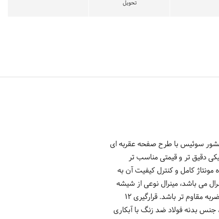
تحویل
چری دارد و تولید کشور سوئیس با طرح صفحه عقربه ای
کانیکی دقیق تر و قیمتی مناسب تر
ونتاژ کامل و کنترل کیفیت آن به
ل می باشد، مینرال نوعی از شیشه
است که آن را در مایع مخصوص قوطه ور کرده و سپس به آن حرارت می دهند تا نسبت به شیشه در برابر خراش و ضربه مقاوم تر باشد. قرارگیری 12
جنس بدنه فولاد ضد زنگ با آبکاری