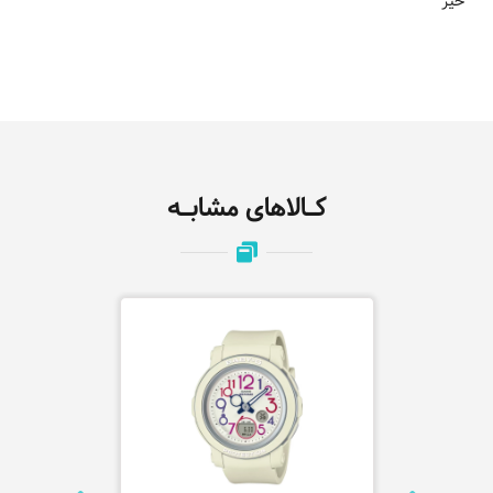
خیر
کـالاهای مشابـه