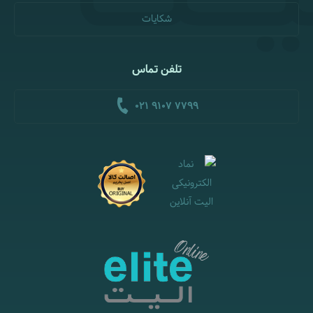
شکایات
تلفن تماس
021 9107 7799