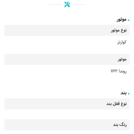
موتور
نوع موتور
کوارتز
موتور
روندا 762
بند
نوع قفل بند
رنگ بند