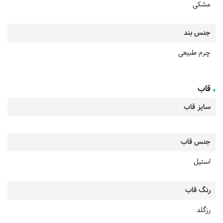
مشکی
جنس بند
چرم طبیعی
قاب
سایز قاب
جنس قاب
استیل
رنگ قاب
رزگلد