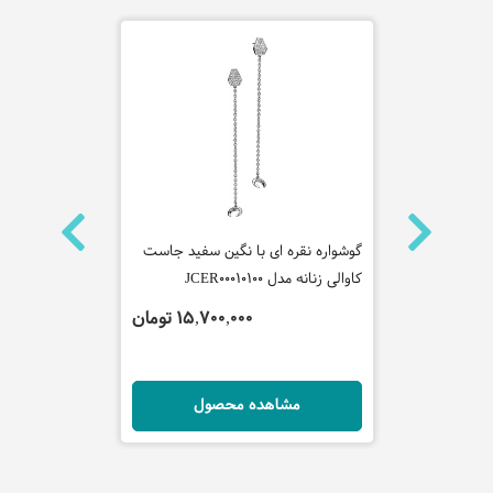
 مردانه
گوشواره نقره ای با نگین سفید جاست
گردنبند پلاک
کاوالی زنانه مدل JCER00010100
جاست کاوالی 
CNL50030100
 تومان
15,700,000 تومان
ل
مشاهده محصول
مش