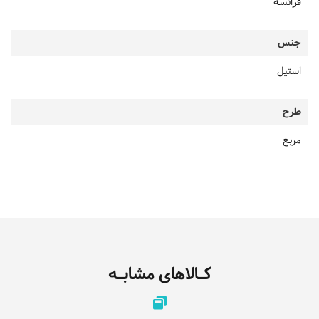
فرانسه
جنس
استیل
طرح
مربع
کـالاهای مشابـه