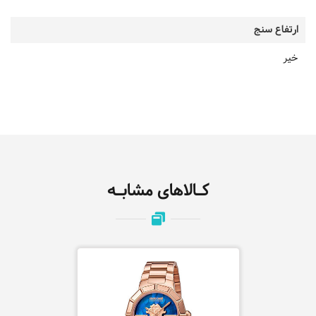
ارتفاع سنج
خیر
کـالاهای مشابـه