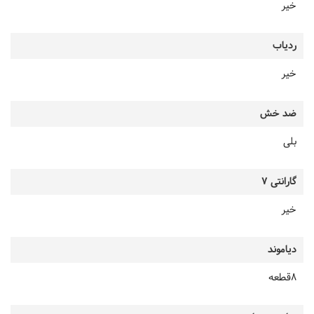
خیر
ردیاب
خیر
ضد خش
بلی
گارانتی 7
خیر
دیاموند
8قطعه