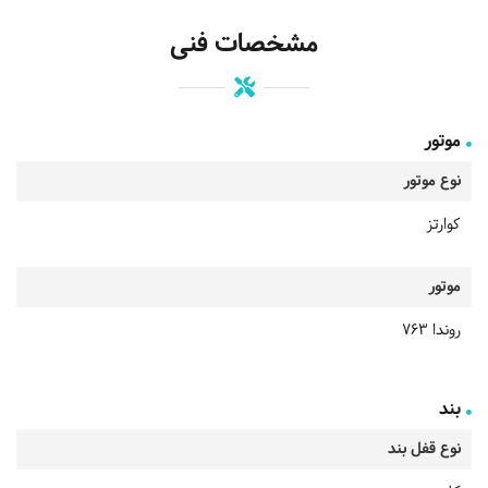
مشخصات فنی
موتور
نوع موتور
کوارتز
موتور
روندا 763
بند
نوع قفل بند