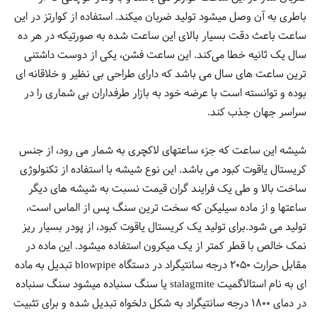
باطری به آن وصل میشود تولید ضربان میکند. استفاده از کوارتز در این
ساعت باعث دقت بسیار بالای این ساعت شده به صورتیکه در هر ده
سال یک ثانیه خطا می‌کند. این ساعت فشن، یکی از دوست داشتنی
ترین ساعت های سال می باشد که دارای طراحی بی نظیر و خلاقانه ای
بوده و توانسته است با عرضه خود به بازار طرفداران بی شماری را در
سراسر جهان جذب کند.
شیشه این ساعت که جزء ساعتهای لاکچری به شمار می رود، از جنس
کریستال یاقوت کبود می باشد. این نوع شیشه با استفاده از تکنولوژی
ساخت بالا و طی یک فرایند گران قیمت نسبت به شیشه های دیگر
ساعتها و از ماده سیلیکن که سخت ترین سنگ پس از الماس است،
تولید می شود.برای تولید یک کریستال یاقوت کبود، از پودر بسیار ریز
نمک خالص با قطر کمتر از یک میکرون استفاده میشود. این ماده در
مقابل حرارت 2050 درجه سانتیگراد در دستگاه blowpipe تبدیل به ماده
ای به نام استالاگمیت stalagmite یا سنگ سنباده میشود سنگ سنباده
در دمای 1800 درجه سانتیگراد به شکل دلخواه تبدیل شده و برای تثبیت