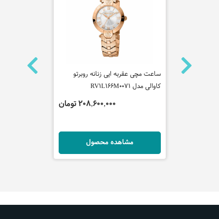
ساعت مچی عقربه ایی زنانه روبرتو
ساعت مچی عقر
کاوالی مدل RV1L166M0071
روبرتوکاوالی مدل M0141
تومان
208,600,000 تومان
ل
مشاهده محصول
مش