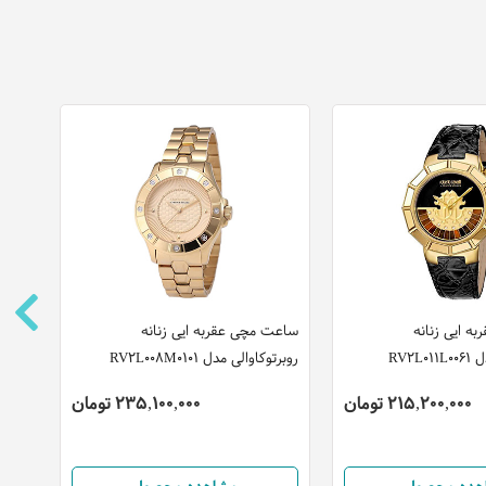
ه ایی زنانه
ساعت مچی عقربه ایی زنانه
ساعت تگ 
RV2L
روبرتوکاوالی مدل RV2L008M0101
215,200,000 تومان
235,100,000 تومان