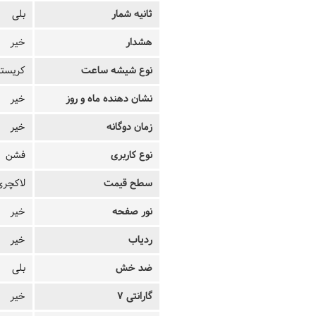
ثانیه شمار
بلی
هشدار
خیر
نوع شیشه ساعت
کریستا
نشان دهنده ماه و روز
خیر
زمان دوگانه
خیر
نوع کاربری
فشن
سطح قیمت
لاکچری
نور صفحه
خیر
ردیاب
خیر
ضد خش
بلی
گارانتی 7
خیر