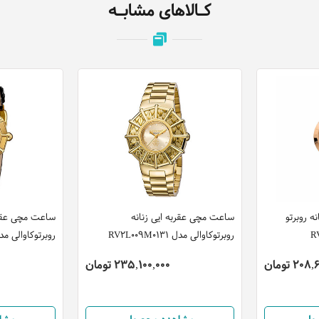
کـالاهای مشابـه
ه روبرتو
ساعت مچی عقربه ایی زنانه
ساعت مچی عقرب
روبرتوکاوالی مدل RV2L009M0131
روبرتوکاوالی مدل 011L0061
20 تومان
235,100,000 تومان