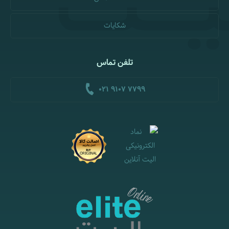
شکایات
تلفن تماس
021 9107 7799