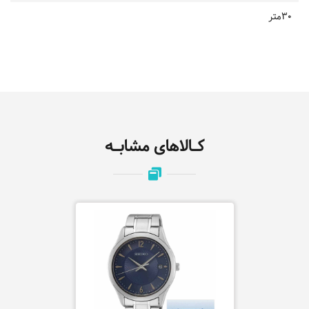
30متر
کـالاهای مشابـه