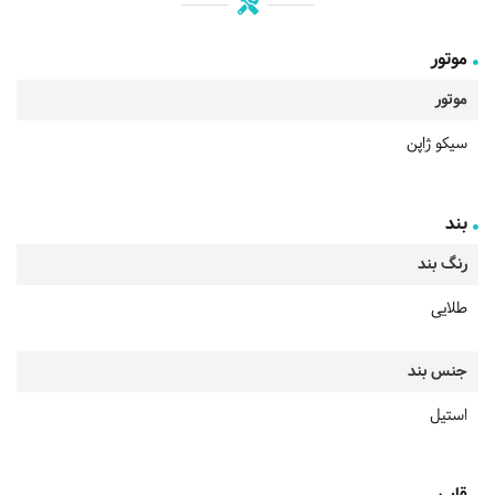
موتور
موتور
سیکو ژاپن
بند
رنگ بند
طلایی
جنس بند
استیل