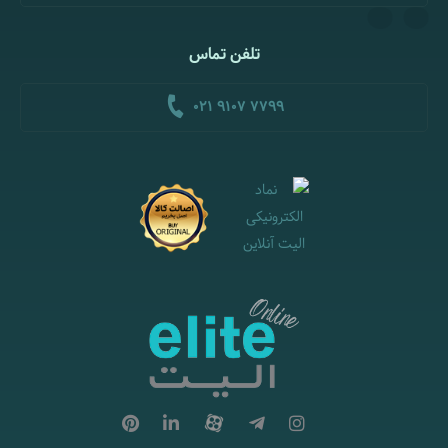
تلفن تماس
021 9107 7799