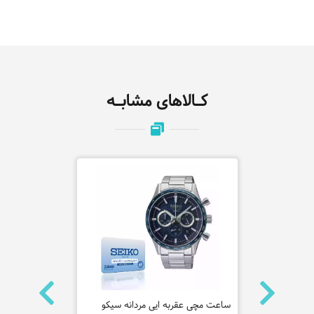
کـالاهای مشابـه
ه سیکو
ساعت مچی عقربه ایی مردانه سیکو
ساعت مچی عق