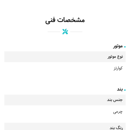
مشخصات فنی
موتور
نوع موتور
کوارتز
بند
جنس بند
چرمی
رنگ بند