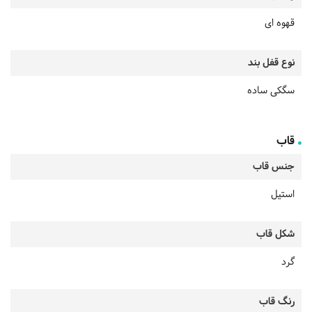
قهوه ای
نوع قفل بند
سگکی ساده
قاب
جنس قاب
استیل
شکل قاب
گرد
رنگ قاب