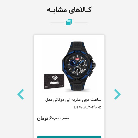
کـالاهای مشابـه
نه جاست
ساعت مچی عقربه ایی دوکاتی مدل
ساعت مچی عقر
DTWGC2019005
مدل SRPF03K1
 تومان
60,000,000 تومان