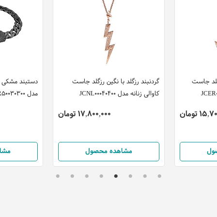
زگلد جاست
گردنبند رزگلد با نگین رزگلد جاست
دستبند مشکی ج
کاوالی زنانه مدل JCNL00040400
مدل JCBR50030300
15 تومان
17,800,000 تومان
ول
مشاهده محصول
مشا