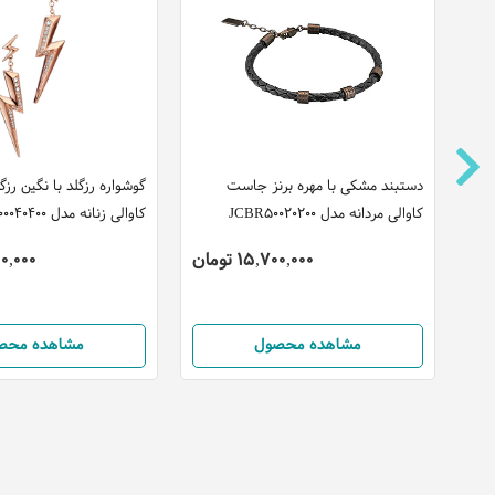
دستبند مشکی با مهره برنز جاست
گوشواره رزگلد با نگین ر
کاوالی مردانه مدل JCBR50020200
کاوالی زنانه مدل JCER00040400
15,700,000 تومان
,700,000
مشاهده محصول
مشاهده محص