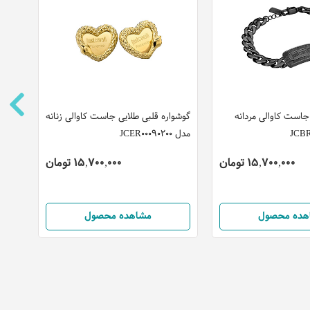
است کاوالی مردانه
گوشواره قلبی طلایی جاست کاوالی زنانه
گوشو
مدل JCER00090200
کاوالی ز
15,700,000 تومان
15,700,000 تومان
هده محصول
مشاهده محصول