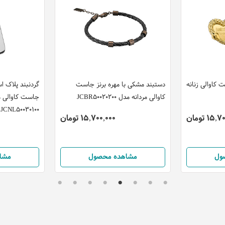
 کاوالی زنانه
دستبند مشکی با مهره برنز جاست
گردنبند پلاک ا
کاوالی مردانه مدل JCBR50020200
جاست کاوالی م
JCNL50030100
15 تومان
15,700,000 تومان
ول
مشاهده محصول
مشا