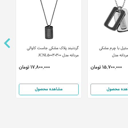
ستیل با چرم مشکی
گردنبند پلاک مشکی جاست کاوالی
گردنب
ردانه مدل
مردانه مدل JCNL50030300
کاوالی ز
15,700,000 تومان
17,800,000 تومان
هده محصول
مشاهده محصول