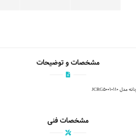
مشخصات و توضیحات
JCRG500101
مشخصات فنی