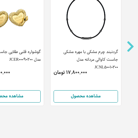
گردنبند چرم مشکی با مهره مشکی
گوشواره قلبی طلایی جاست
جاست کاوالی مردانه مدل
مدل JCER00090200
JCNL50010200
17,800,000 تومان
,700,000
مشاهده محصول
مشاهده محص