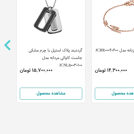
 JCBR00040400
گردنبند پلاک استیل با چرم مشکی
گردنب
جاست کاوالی مردانه مدل
کاوالی ز
JCNL50030100
14,300,000 تومان
15,700,000 تومان
هده محصول
مشاهده محصول