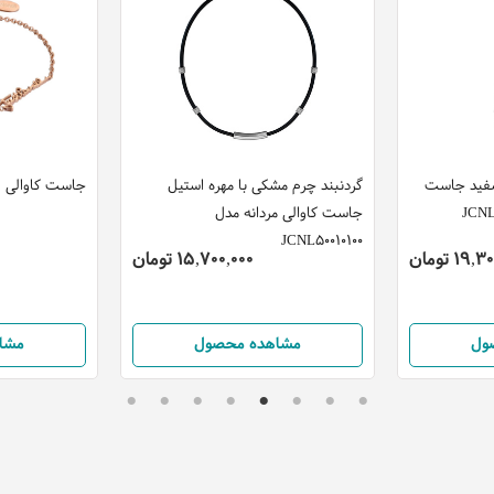
 سفید جاست
گردنبند چرم مشکی با مهره استیل
جاست کاوالی زنانه مدل
جاست کاوالی مردانه مدل
JCNL50010100
19 تومان
15,700,000 تومان
ول
مشاهده محصول
مشا