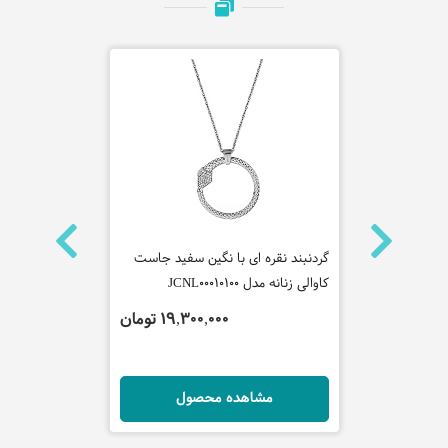
 جاست
گردنبند نقره ای با نگین سفید جاست
گردنبند زنجی
کاوالی زنانه مدل JCNL00010100
کاوالی زنانه مدل 90200
 تومان
19,300,000 تومان
ل
مشاهده محصول
مش