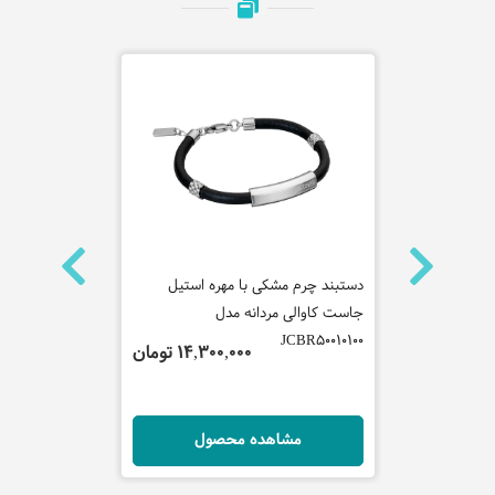
م مشکی
دستبند چرم مشکی با مهره استیل
گردنبند پلاک
جاست کاوالی مردانه مدل
جاست کاوالی 
CNL50030100
JCBR50010100
 تومان
14,300,000 تومان
ل
مشاهده محصول
مش